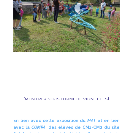
[MONTRER SOUS FORME DE VIGNETTES]
En lien avec cette exposition du
MAT
et en lien
avec la
COMPA
, des élèves de CM1-CM2 du site