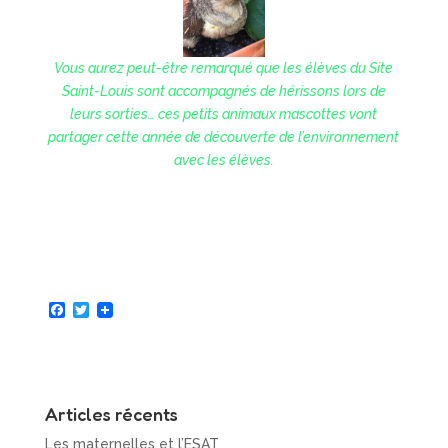
Vous aurez peut-être remarqué que les élèves du Site
Saint-Louis sont accompagnés de hérissons lors de
leurs sorties… ces petits animaux mascottes vont
partager cette année de découverte de l’environnement
avec les élèves.
F
T
a
w
c
i
e
t
b
t
o
e
o
r
Articles récents
k
Les maternelles et l’ESAT