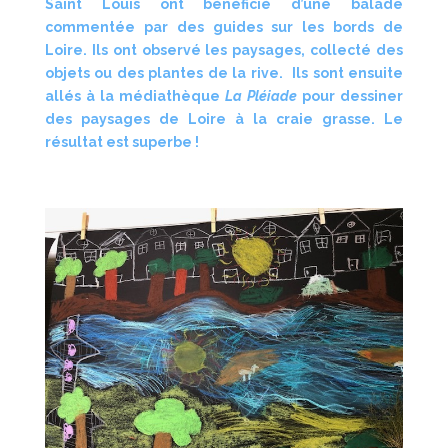
Saint Louis ont bénéficié d’une balade
commentée par des guides sur les bords de
Loire. Ils ont observé les paysages, collecté des
objets ou des plantes de la rive. Ils sont ensuite
allés à la médiathèque
La Pléiade
pour dessiner
des paysages de Loire à la craie grasse. Le
résultat est superbe !